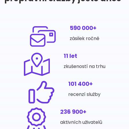
590 000+
zásilek ročně
11 let
zkušeností na trhu
101 400+
recenzí služby
236 900+
aktivních uživatelů