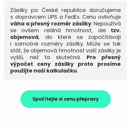
Zásilky po České republice doručujeme
s dopravcem UPS a FedEx. Cenu ovlivňuje
váha a přesný rozměr zásilky
. Nepoužívá
se ovšem reálná hmotnost, ale
tzv.
objemová
, do které se započítávají
i samotné rozměry zásilky. Může se tak
stát, že objemová hmotnost vaší zásilky je
vyšší, než ta skutečná.
Pro přesný
výpočet ceny zásilky proto prosíme
použijte naši kalkulačku
.
Spočítejte si cenu přepravy