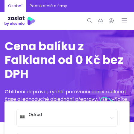
Osobní
Podnikatelé a firmy
Cena balíku z
Falkland od 0 Kč bez
DPH
Oblíbení dopravci, rychlé porovnání cen v reálném
čase a jednoduché objednání přepravy. Vše vyřídíte
online během několika minut.
Odkud