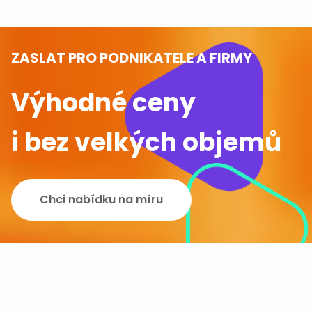
ZASLAT PRO PODNIKATELE A FIRMY
Výhodné ceny
i bez velkých objemů
Chci nabídku na míru