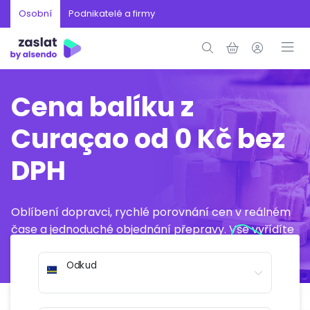
Osobní
Podnikatelé a firmy
Cena balíku z
Curaçao od 0 Kč bez
DPH
Oblíbení dopravci, rychlé porovnání cen v reálném
čase a jednoduché objednání přepravy. Vše vyřídíte
online během několika minut.
Odkud