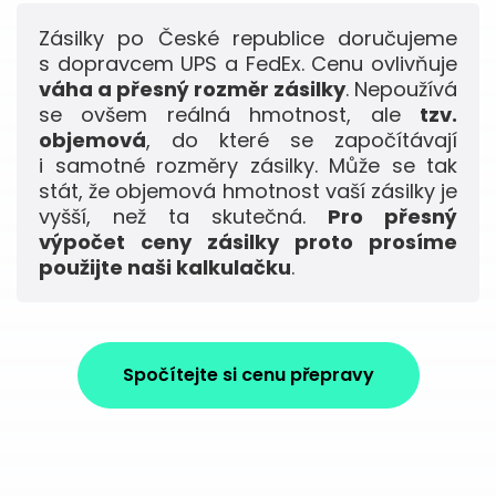
Zásilky po České republice doručujeme
s dopravcem UPS a FedEx. Cenu ovlivňuje
váha a přesný rozměr zásilky
. Nepoužívá
se ovšem reálná hmotnost, ale
tzv.
objemová
, do které se započítávají
i samotné rozměry zásilky. Může se tak
stát, že objemová hmotnost vaší zásilky je
vyšší, než ta skutečná.
Pro přesný
výpočet ceny zásilky proto prosíme
použijte naši kalkulačku
.
Spočítejte si cenu přepravy