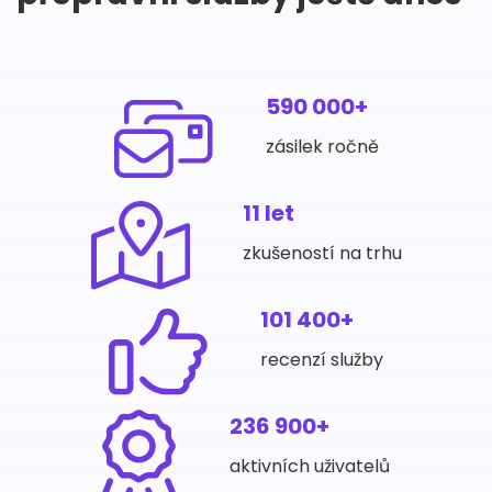
590 000+
zásilek ročně
11 let
zkušeností na trhu
101 400+
recenzí služby
236 900+
aktivních uživatelů