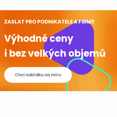
ZASLAT PRO PODNIKATELE A FIRMY
Výhodné ceny
i bez velkých objemů
Chci nabídku na míru