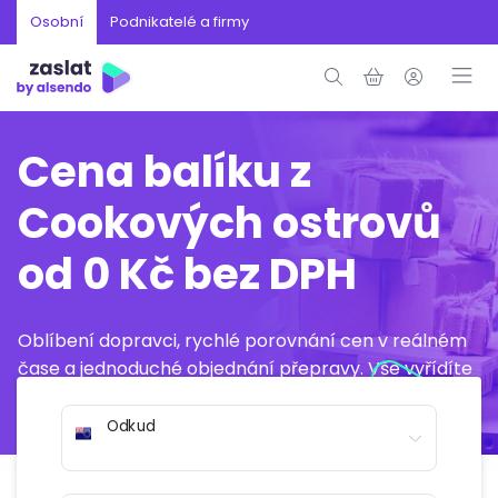
Osobní
Podnikatelé a firmy
Cena balíku z
Cookových ostrovů
od 0 Kč bez DPH
Oblíbení dopravci, rychlé porovnání cen v reálném
čase a jednoduché objednání přepravy. Vše vyřídíte
online během několika minut.
Odkud