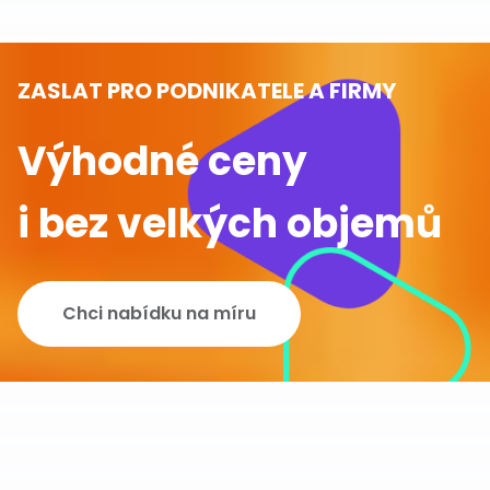
ZASLAT PRO PODNIKATELE A FIRMY
Výhodné ceny
i bez velkých objemů
Chci nabídku na míru