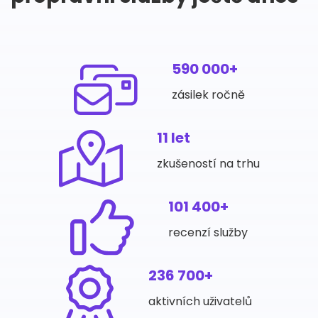
590 000+
zásilek ročně
11 let
zkušeností na trhu
101 400+
recenzí služby
236 700+
aktivních uživatelů