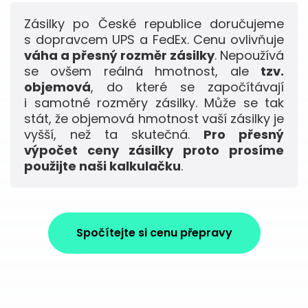
Zásilky po České republice doručujeme
s dopravcem UPS a FedEx. Cenu ovlivňuje
váha a přesný rozměr zásilky
. Nepoužívá
se ovšem reálná hmotnost, ale
tzv.
objemová
, do které se započítávají
i samotné rozměry zásilky. Může se tak
stát, že objemová hmotnost vaší zásilky je
vyšší, než ta skutečná.
Pro přesný
výpočet ceny zásilky proto prosíme
použijte naši kalkulačku
.
Spočítejte si cenu přepravy