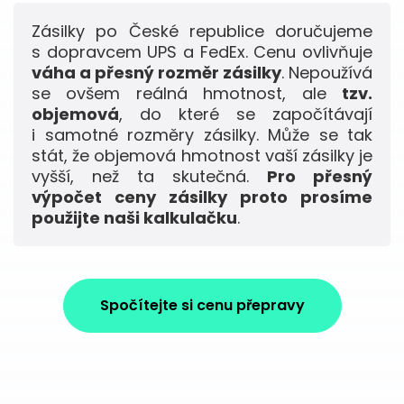
Zásilky po České republice doručujeme
s dopravcem UPS a FedEx. Cenu ovlivňuje
váha a přesný rozměr zásilky
. Nepoužívá
se ovšem reálná hmotnost, ale
tzv.
objemová
, do které se započítávají
i samotné rozměry zásilky. Může se tak
stát, že objemová hmotnost vaší zásilky je
vyšší, než ta skutečná.
Pro přesný
výpočet ceny zásilky proto prosíme
použijte naši kalkulačku
.
Spočítejte si cenu přepravy