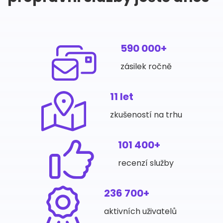
590 000+
zásilek ročně
11 let
zkušeností na trhu
101 400+
recenzí služby
236 700+
aktivních uživatelů