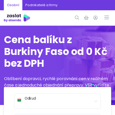
Osobní
Podnikatelé a firmy
Cena balíku z
Burkiny Faso od 0 Kč
bez DPH
Oblíbení dopravci, rychlé porovnání cen v reálném
čase a jednoduché objednání přepravy. Vše vyřídíte
online během několika minut.
Odkud