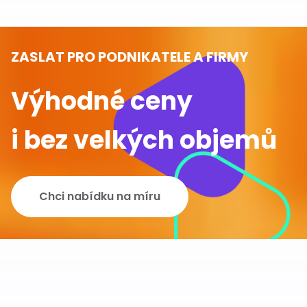
ZASLAT PRO PODNIKATELE A FIRMY
Výhodné ceny
i bez velkých objemů
Chci nabídku na míru