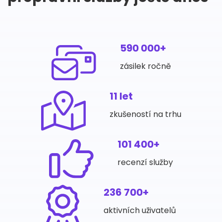
590 000+
zásilek ročně
11 let
zkušeností na trhu
101 400+
recenzí služby
236 700+
aktivních uživatelů