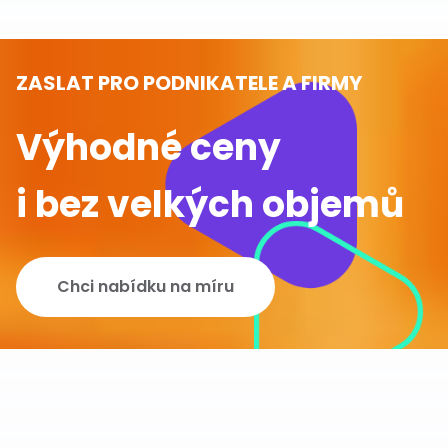
ZASLAT PRO PODNIKATELE A FIRMY
Výhodné ceny
i bez velkých objemů
Chci nabídku na míru