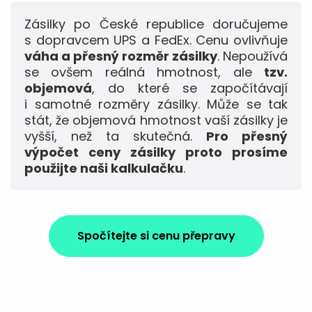
Zásilky po České republice doručujeme
s dopravcem UPS a FedEx. Cenu ovlivňuje
váha a přesný rozměr zásilky
. Nepoužívá
se ovšem reálná hmotnost, ale
tzv.
objemová
, do které se započítávají
i samotné rozměry zásilky. Může se tak
stát, že objemová hmotnost vaší zásilky je
vyšší, než ta skutečná.
Pro přesný
výpočet ceny zásilky proto prosíme
použijte naši kalkulačku
.
Spočítejte si cenu přepravy