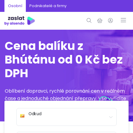
Osobní
Podnikatelé a firmy
Cena balíku z
Bhútánu od 0 Kč bez
DPH
Oblíbení dopravci, rychlé porovnání cen v reálném
čase a jednoduché objednání přepravy. Vše vyřídíte
online během několika minut.
Odkud