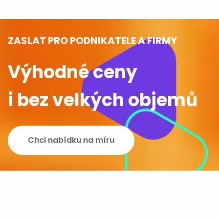
ZASLAT PRO PODNIKATELE A FIRMY
Výhodné ceny
i bez velkých objemů
Chci nabídku na míru