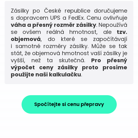
Zásilky po České republice doručujeme
s dopravcem UPS a FedEx. Cenu ovlivňuje
váha a přesný rozměr zásilky
. Nepoužívá
se ovšem reálná hmotnost, ale
tzv.
objemová
, do které se započítávají
i samotné rozměry zásilky. Může se tak
stát, že objemová hmotnost vaší zásilky je
vyšší, než ta skutečná.
Pro přesný
výpočet ceny zásilky proto prosíme
použijte naši kalkulačku
.
Spočítejte si cenu přepravy