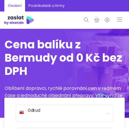
Osobní
Podnikatelé a firmy
Cena balíku z
Bermudy od 0 Kč bez
DPH
Oblíbení dopravci, rychlé porovnání cen v reálném
čase a jednoduché objednání přepravy. Vše vyřídíte
online během několika minut.
Odkud