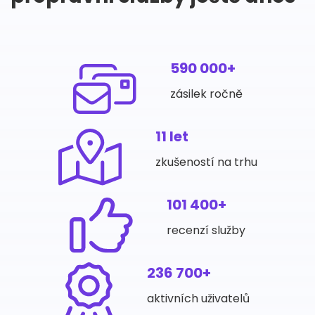
590 000+
zásilek ročně
11 let
zkušeností na trhu
101 400+
recenzí služby
236 700+
aktivních uživatelů