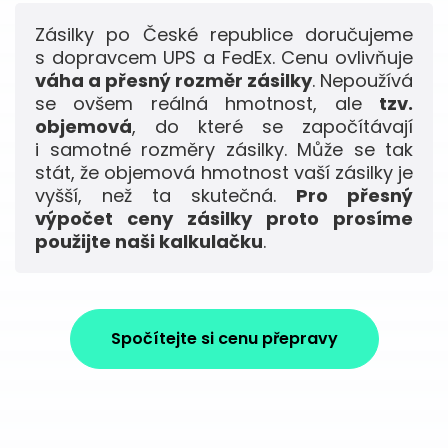
Zásilky po České republice doručujeme
s dopravcem UPS a FedEx. Cenu ovlivňuje
váha a přesný rozměr zásilky
. Nepoužívá
se ovšem reálná hmotnost, ale
tzv.
objemová
, do které se započítávají
i samotné rozměry zásilky. Může se tak
stát, že objemová hmotnost vaší zásilky je
vyšší, než ta skutečná.
Pro přesný
výpočet ceny zásilky proto prosíme
použijte naši kalkulačku
.
Spočítejte si cenu přepravy