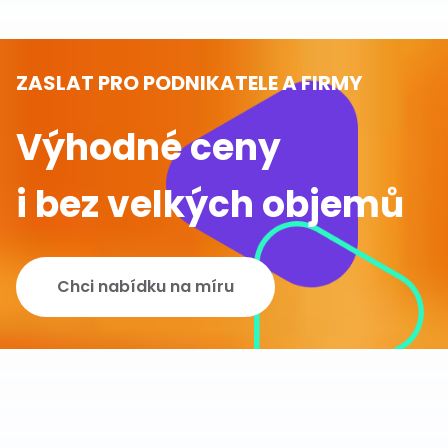
ZASLAT PRO PODNIKATELE A FIRMY
Výhodné ceny
i bez velkých objemů
Chci nabídku na míru