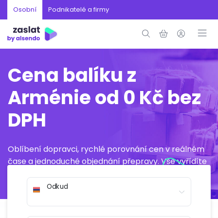
Osobní
Podnikatelé a firmy
Cena balíku z
Arménie od 0 Kč bez
DPH
Oblíbení dopravci, rychlé porovnání cen v reálném
čase a jednoduché objednání přepravy. Vše vyřídíte
online během několika minut.
Odkud