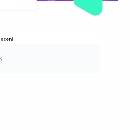
ocení
ý.