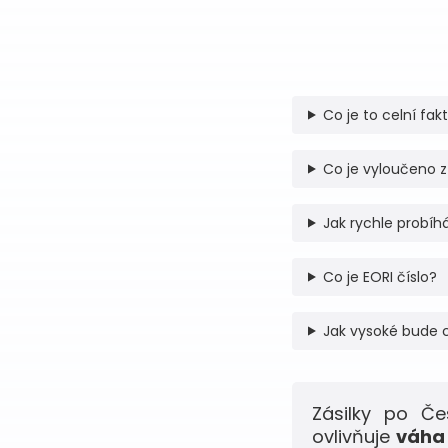
Co je to celní fak
Co je vyloučeno z
Jak rychle probíhá
Co je EORI číslo?
Jak vysoké bude 
Zásilky po Č
ovlivňuje
váha 