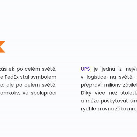
zásilek po celém světě,
UPS
je jedna z nejv
vce FedEx stal symbolem
v logistice na světě.
ma, ale po celém světě.
přepraví miliony zási
kamkoliv, ve spolupráci
Díky více než stoleté
a může poskytovat širo
rychle zrovna zákazník 