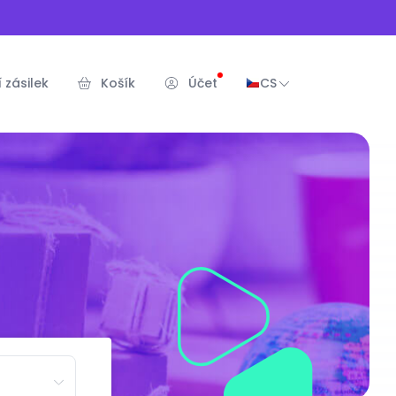
 zásilek
Košík
Účet
CS