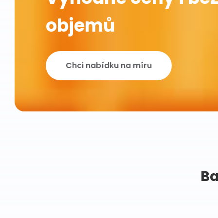
objemů
Chci nabídku na míru
Ba