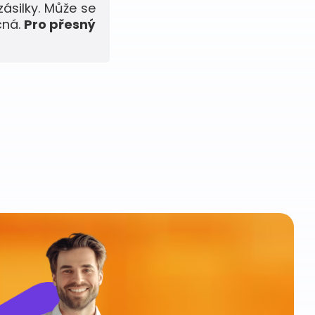
zásilky. Může se
čná.
Pro přesný