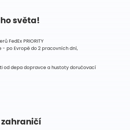
ého světa!
tnerů FedEx PRIORITY
 - po Evropě do 2 pracovních dní,
sti od depa dopravce a hustoty doručovací
 zahraničí