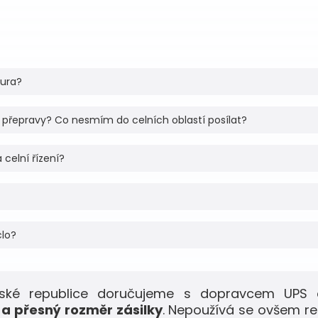
tura?
 přepravy? Co nesmím do celních oblastí posílat?
 celní řízení?
clo?
eské republice doručujeme s dopravcem UPS 
a přesný rozměr zásilky
. Nepoužívá se ovšem r