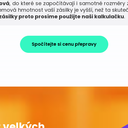
mová
, do které se započítávají i samotné rozměry 
jemová hmotnost vaší zásilky je vyšší, než ta skute
ásilky proto prosíme použijte naši kalkulačku
.
Spočítejte si cenu přepravy
 velkých