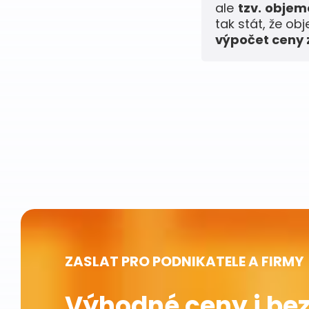
ale
tzv. obje
tak stát, že ob
výpočet ceny z
ZASLAT PRO PODNIKATELE A FIRMY
Výhodné ceny i bez