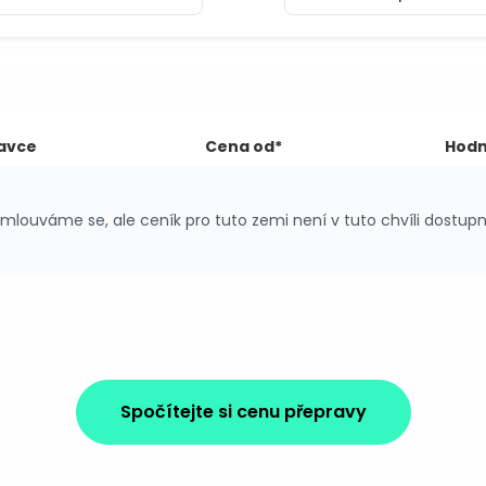
avce
Cena od*
Hodn
mlouváme se, ale ceník pro tuto zemi není v tuto chvíli dostupn
Spočítejte si cenu přepravy