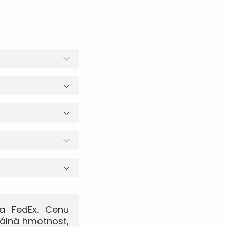
a FedEx. Cenu
eálná hmotnost,