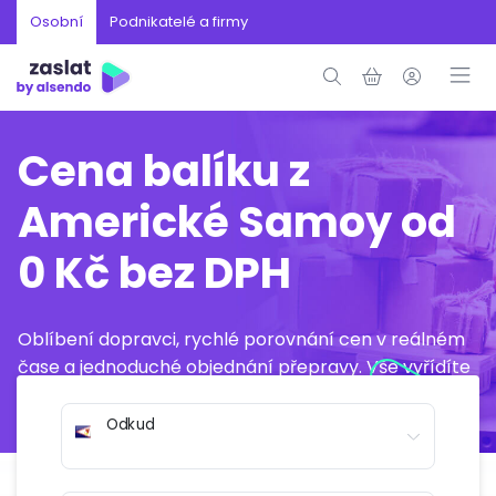
Osobní
Podnikatelé a firmy
Cena balíku z
Americké Samoy od
0 Kč bez DPH
Oblíbení dopravci, rychlé porovnání cen v reálném
čase a jednoduché objednání přepravy. Vše vyřídíte
online během několika minut.
Odkud