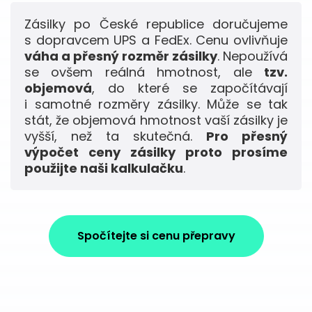
Zásilky po České republice doručujeme
s dopravcem UPS a FedEx. Cenu ovlivňuje
váha a přesný rozměr zásilky
. Nepoužívá
se ovšem reálná hmotnost, ale
tzv.
objemová
, do které se započítávají
i samotné rozměry zásilky. Může se tak
stát, že objemová hmotnost vaší zásilky je
vyšší, než ta skutečná.
Pro přesný
výpočet ceny zásilky proto prosíme
použijte naši kalkulačku
.
Spočítejte si cenu přepravy