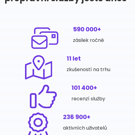
590 000+
zásilek ročně
11 let
zkušeností na trhu
101 400+
recenzí služby
236 900+
aktivních uživatelů