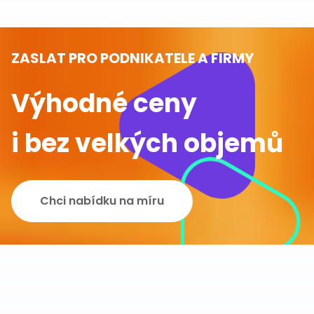
ZASLAT PRO PODNIKATELE A FIRMY
Výhodné ceny
i bez velkých objemů
Chci nabídku na míru