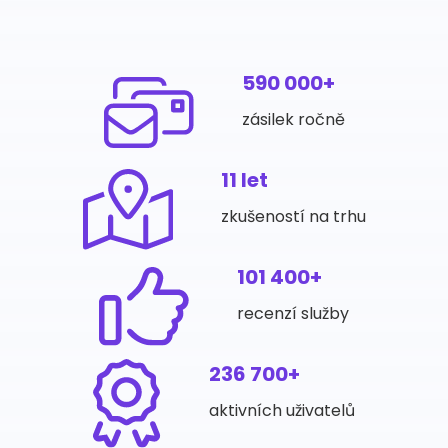
590 000+
zásilek ročně
11 let
zkušeností na trhu
101 400+
recenzí služby
236 700+
aktivních uživatelů