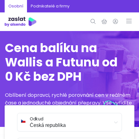
Osobní
Podnikatelé a firmy
Cena balíku na
Wallis a Futunu od
0 Kč bez DPH
Oblíbení dopravci, rychlé porovnání cen v reálném
čase a jednoduché objednání přepravy. Vše vyřídíte
online během několika minut.
Odkud