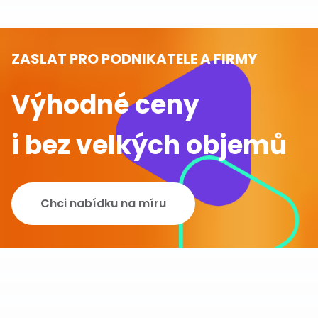
ZASLAT PRO PODNIKATELE A FIRMY
Výhodné ceny
i bez velkých objemů
Chci nabídku na míru