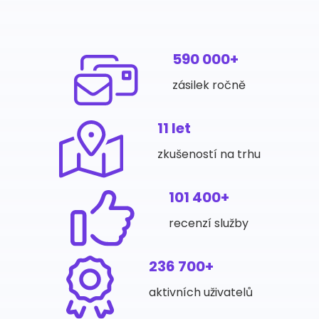
590 000+
zásilek ročně
11 let
zkušeností na trhu
101 400+
recenzí služby
236 700+
aktivních uživatelů