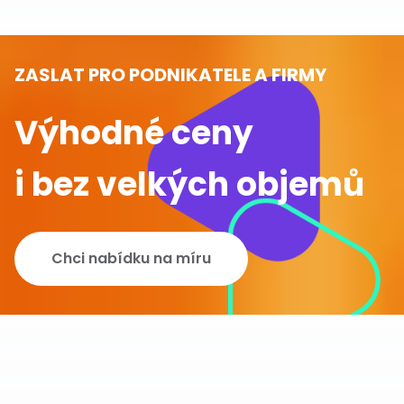
ZASLAT PRO PODNIKATELE A FIRMY
Výhodné ceny
i bez velkých objemů
Chci nabídku na míru