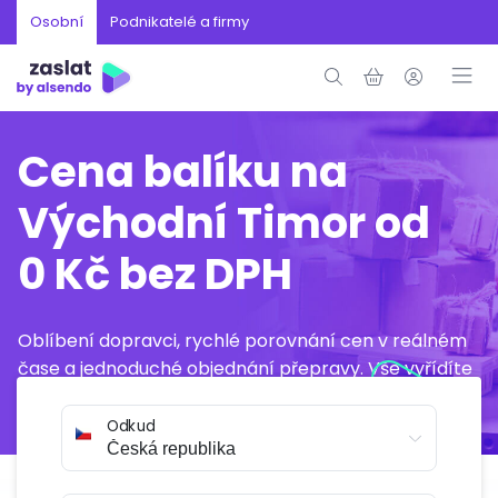
Osobní
Podnikatelé a firmy
Cena balíku na
Východní Timor od
0 Kč bez DPH
Oblíbení dopravci, rychlé porovnání cen v reálném
čase a jednoduché objednání přepravy. Vše vyřídíte
online během několika minut.
Odkud