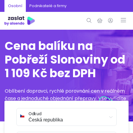
Osobní
Podnikatelé a firmy
Cena balíku na
Pobřeží Slonoviny od
1 109 Kč bez DPH
Oblíbení dopravci, rychlé porovnání cen v reálném
čase a jednoduché objednání přepravy. Vše vyřídíte
online během několika minut.
Odkud