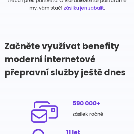
třeba i přes půl světa. O vše důležité se postaráme
my, vám stačí
zásilku jen zabalit
.
Začněte využívat benefity
moderní internetové
přepravní služby ještě dnes
590 000+
zásilek ročně
11 let