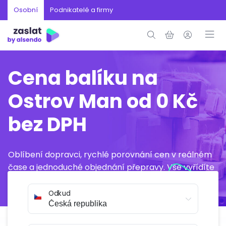
Osobní
Podnikatelé a firmy
Cena balíku na
Ostrov Man od 0 Kč
bez DPH
Oblíbení dopravci, rychlé porovnání cen v reálném
čase a jednoduché objednání přepravy. Vše vyřídíte
online během několika minut.
Odkud