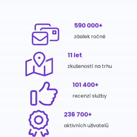
590 000+
zásilek ročně
11 let
zkušeností na trhu
101 400+
recenzí služby
236 700+
aktivních uživatelů