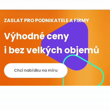
ZASLAT PRO PODNIKATELE A FIRMY
Výhodné ceny
i bez velkých objemů
Chci nabídku na míru