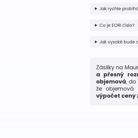
Jak rychle probíhá
Co je EORI číslo?
Jak vysoké bude 
Zásilky na Mau
a přesný roz
objemová
, do
že objemová h
výpočet ceny z