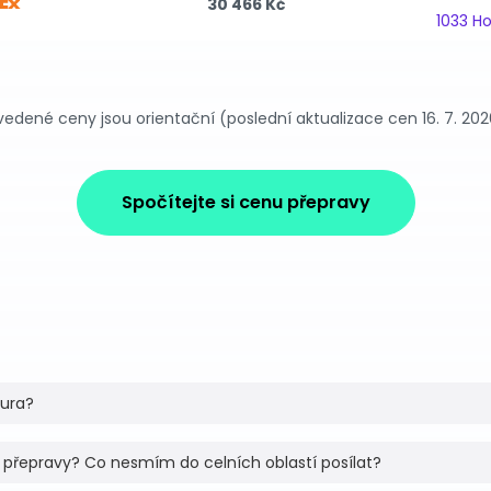
30 466 Kč
1033 H
vedené ceny jsou orientační (poslední aktualizace cen 16. 7. 202
Spočítejte si cenu přepravy
tura?
 přepravy? Co nesmím do celních oblastí posílat?