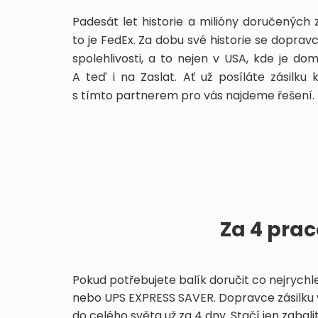
Padesát let historie a milióny doručených 
to je FedEx. Za dobu své historie se dopra
spolehlivosti, a to nejen v USA, kde je do
A teď i na Zaslat. Ať už posíláte zásilku 
s tímto partnerem pro vás najdeme řešení.
Za 4 prac
Pokud potřebujete balík doručit co nejrychl
nebo UPS EXPRESS SAVER. Dopravce zásilku 
do celého světa už za 4 dny. Stačí jen zabalit