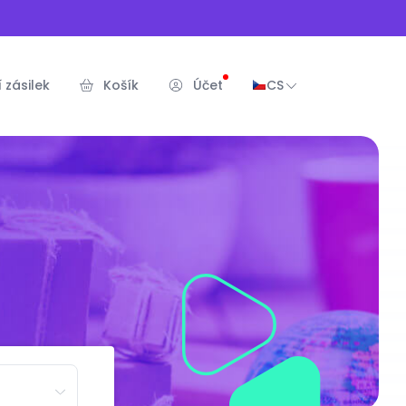
 zásilek
Košík
Účet
CS