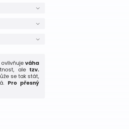
 ovlivňuje
váha
tnost, ale
tzv.
ůže se tak stát,
ná.
Pro přesný