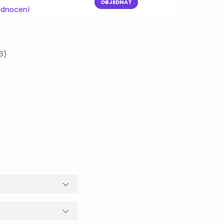
OBJEDNAT
odnocení
6)