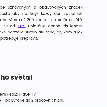
íce uznávaných a obdivovaných značek
 Ještě aby ne, když každý den spolehlivě
lek ve více než 200 zemích po celém světě.
 historii
UPS
uplatňuje cenné zkušenosti
ké portfolio služeb dle toho, co, kam a jak
potřebuje přepravit.
ého světa!
tnerů FedEx PRIORITY
 - po Evropě do 2 pracovních dní,