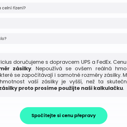
 celní řízení?
clo?
ricius doručujeme s dopravcem UPS a FedEx. Cenu
měr zásilky
. Nepoužívá se ovšem reálná hmo
 které se započítávají i samotné rozměry zásilky. M
motnost vaší zásilky je vyšší, než ta skuteč
ásilky proto prosíme použijte naši kalkulačku
.
Spočítejte si cenu přepravy