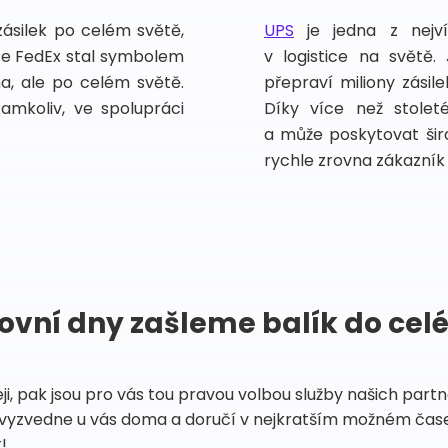
zásilek po celém světě,
UPS
je jedna z nejv
vce FedEx stal symbolem
v logistice na světě.
ma, ale po celém světě.
přepraví miliony zási
kamkoliv, ve spolupráci
Díky více než stoleté
a může poskytovat širo
rychle zrovna zákazník 
ovní dny zašleme balík do cel
eji, pak jsou pro vás tou pravou volbou služby našich par
vyzvedne u vás doma a doručí v nejkratším možném čase
!