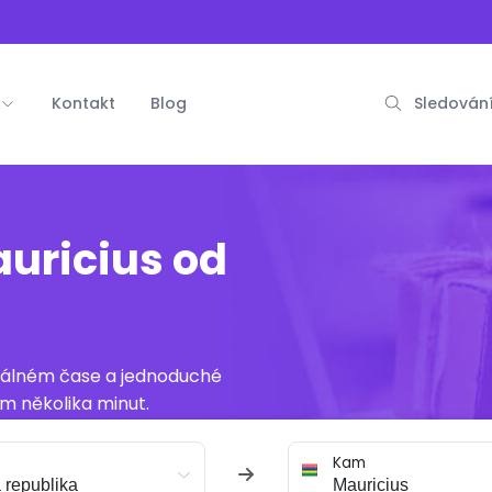
Kontakt
Blog
Sledování
uricius od
reálném čase a jednoduché
m několika minut.
Kam