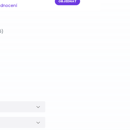
OBJEDNAT
odnocení
6)