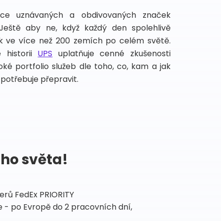
íce uznávaných a obdivovaných značek
 Ještě aby ne, když každý den spolehlivě
lek ve více než 200 zemích po celém světě.
 historii
UPS
uplatňuje cenné zkušenosti
ké portfolio služeb dle toho, co, kam a jak
potřebuje přepravit.
ého světa!
tnerů FedEx PRIORITY
 - po Evropě do 2 pracovních dní,