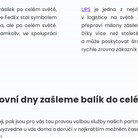
zásilek po celém světě,
UPS
je jedna z nejv
vce FedEx stal symbolem
v logistice na světě.
ma, ale po celém světě.
přepraví miliony zási
kamkoliv, ve spolupráci
Díky více než stoleté
a může poskytovat širo
rychle zrovna zákazník 
ovní dny zašleme balík do cel
eji, pak jsou pro vás tou pravou volbou služby našich par
vyzvedne u vás doma a doručí v nejkratším možném čase
!