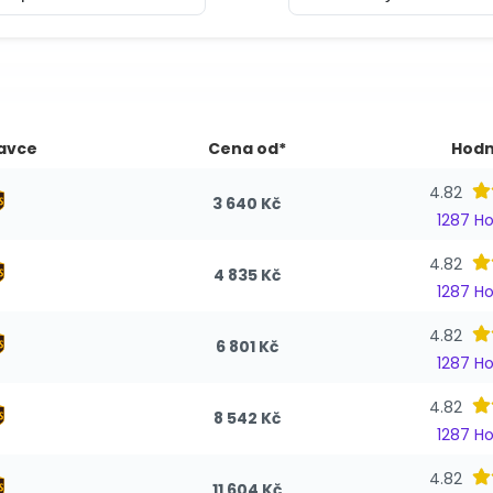
avce
Cena od*
Hodn
4.82
3 640 Kč
1287 H
4.82
4 835 Kč
1287 H
4.82
6 801 Kč
1287 H
4.82
8 542 Kč
1287 H
4.82
11 604 Kč