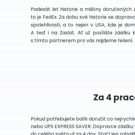
Padesát let historie a milióny doručených 
to je FedEx. Za dobu své historie se dopra
spolehlivosti, a to nejen v USA, kde je do
A teď i na Zaslat. Ať už posíláte zásilku 
s tímto partnerem pro vás najdeme řešení.
Za 4 prac
Pokud potřebujete balík doručit co nejrychl
nebo UPS EXPRESS SAVER. Dopravce zásilku 
do celého světa už za 4 dny. Stačí jen zabalit