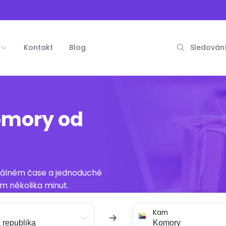
Kontakt
Blog
Sledování
omory od
reálném čase a jednoduché
m několika minut.
Kam