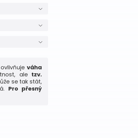
ovlivňuje
váha
tnost, ale
tzv.
ůže se tak stát,
ná.
Pro přesný