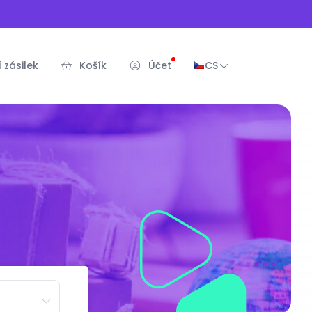
 zásilek
Košík
Účet
CS