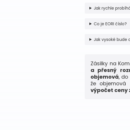
Jak rychle probíhá
Co je EORI číslo?
Jak vysoké bude 
Zásilky na Ko
a přesný roz
objemová
, do
že objemová h
výpočet ceny z