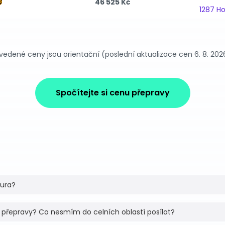
46 525 Kč
1287 H
vedené ceny jsou orientační (poslední aktualizace cen 6. 8. 202
Spočítejte si cenu přepravy
tura?
 přepravy? Co nesmím do celních oblastí posílat?