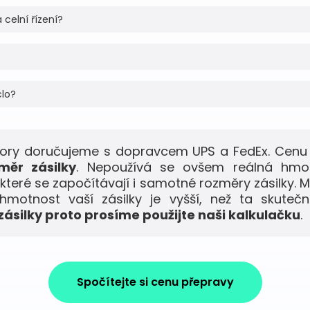
 celní řízení?
clo?
mory doručujeme s dopravcem UPS a FedEx. Cenu 
měr zásilky
. Nepoužívá se ovšem reálná hmo
 které se započítávají i samotné rozměry zásilky. M
motnost vaší zásilky je vyšší, než ta skuteč
ásilky proto prosíme použijte naši kalkulačku
.
Spočítejte si cenu přepravy