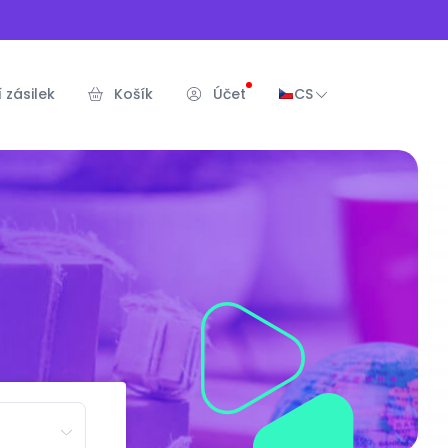
 zásilek
Košík
Účet
CS