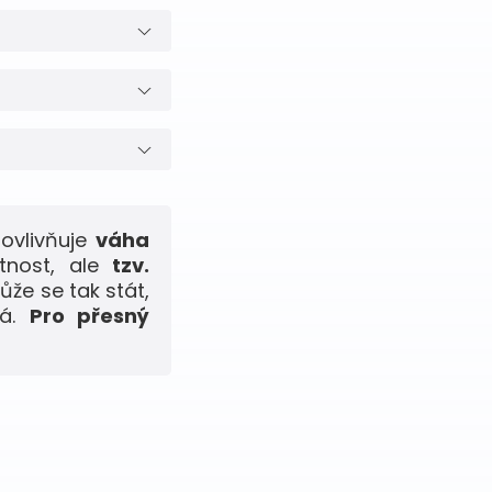
ovlivňuje
váha
tnost, ale
tzv.
ůže se tak stát,
ná.
Pro přesný