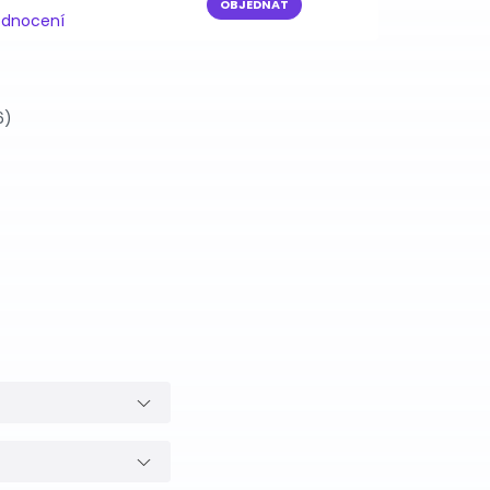
OBJEDNAT
odnocení
6)