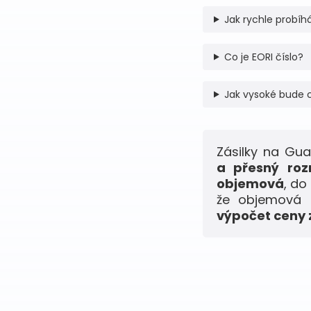
Jak rychle probíhá
Co je EORI číslo?
Jak vysoké bude 
Zásilky na Gu
a přesný roz
objemová
, do
že objemová h
výpočet ceny z