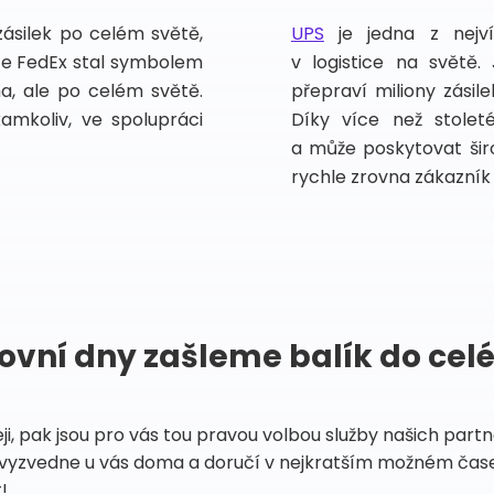
zásilek po celém světě,
UPS
je jedna z nejv
vce FedEx stal symbolem
v logistice na světě.
ma, ale po celém světě.
přepraví miliony zási
kamkoliv, ve spolupráci
Díky více než stoleté
a může poskytovat širo
rychle zrovna zákazník 
ovní dny zašleme balík do cel
eji, pak jsou pro vás tou pravou volbou služby našich par
vyzvedne u vás doma a doručí v nejkratším možném čase
!