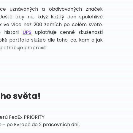
íce uznávaných a obdivovaných značek
 Ještě aby ne, když každý den spolehlivě
lek ve více než 200 zemích po celém světě.
 historii
UPS
uplatňuje cenné zkušenosti
ké portfolio služeb dle toho, co, kam a jak
potřebuje přepravit.
ého světa!
tnerů FedEx PRIORITY
 - po Evropě do 2 pracovních dní,