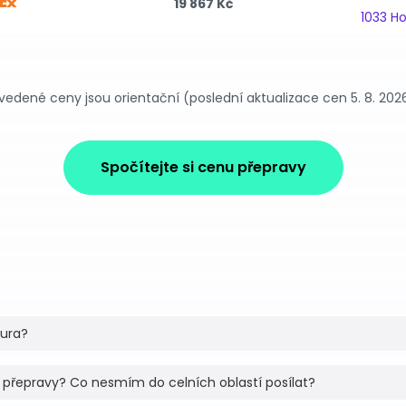
19 867 Kč
1033 H
vedené ceny jsou orientační (poslední aktualizace cen 5. 8. 202
Spočítejte si cenu přepravy
tura?
 přepravy? Co nesmím do celních oblastí posílat?