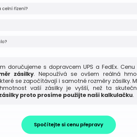
 celní řízení?
clo?
am doručujeme s dopravcem UPS a FedEx. Cenu 
měr zásilky
. Nepoužívá se ovšem reálná hmo
 které se započítávají i samotné rozměry zásilky. M
motnost vaší zásilky je vyšší, než ta skuteč
ásilky proto prosíme použijte naši kalkulačku
.
Spočítejte si cenu přepravy