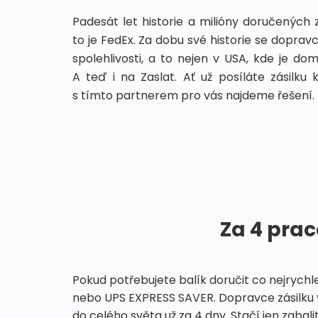
Padesát let historie a milióny doručených 
to je FedEx. Za dobu své historie se dopra
spolehlivosti, a to nejen v USA, kde je do
A teď i na Zaslat. Ať už posíláte zásilku 
s tímto partnerem pro vás najdeme řešení.
Za 4 prac
Pokud potřebujete balík doručit co nejrychl
nebo UPS EXPRESS SAVER. Dopravce zásilku 
do celého světa už za 4 dny. Stačí jen zabalit