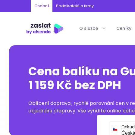
Osobní
Podnikatelé a firmy
O službě
Ceníky
Cena balíku na G
1 159 Kč bez DPH
Oblíbení dopravci, rychlé porovnání cen v 
objednání přepravy. Vše vyřídíte online běhe
Odkud