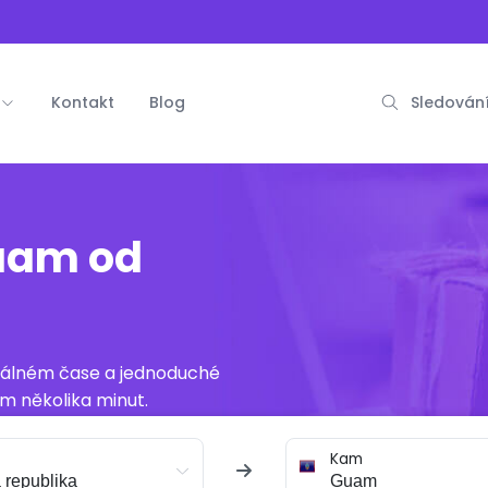
Kontakt
Blog
Sledování
uam od
reálném čase a jednoduché
m několika minut.
Kam