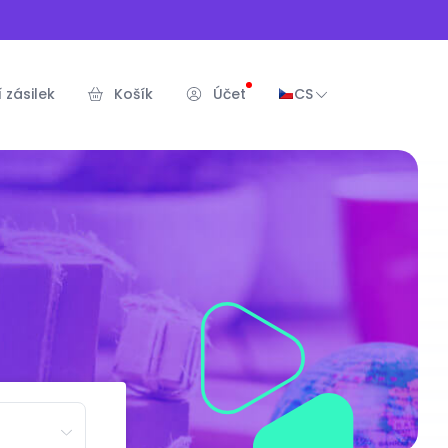
 zásilek
Košík
Účet
CS