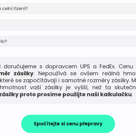
 celní řízení?
clo?
dži doručujeme s dopravcem UPS a FedEx. Cenu 
měr zásilky
. Nepoužívá se ovšem reálná hmo
 které se započítávají i samotné rozměry zásilky. M
motnost vaší zásilky je vyšší, než ta skuteč
ásilky proto prosíme použijte naši kalkulačku
.
Spočítejte si cenu přepravy