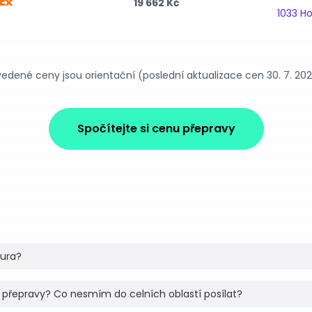
19 662 Kč
1033 H
edené ceny jsou orientační (poslední aktualizace cen 30. 7. 20
Spočítejte si cenu přepravy
tura?
 přepravy? Co nesmím do celních oblastí posílat?