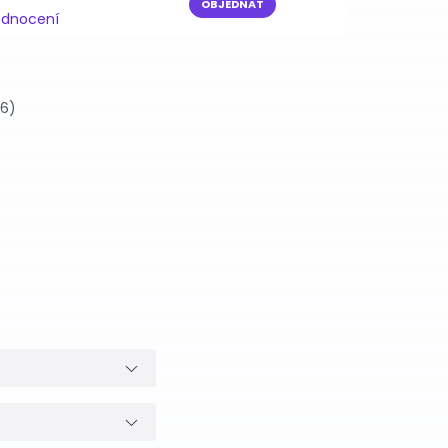
OBJEDNAT
odnocení
26)