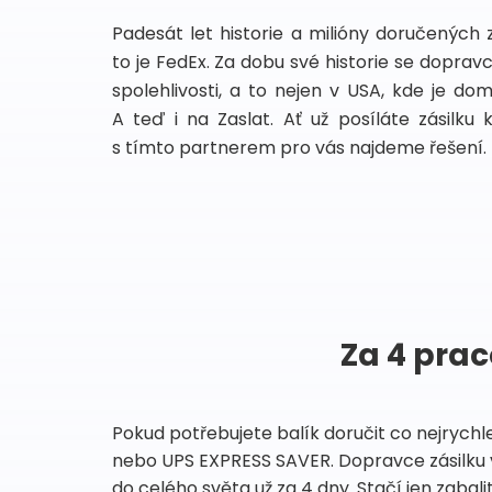
Padesát let historie a milióny doručených 
to je FedEx. Za dobu své historie se dopra
spolehlivosti, a to nejen v USA, kde je do
A teď i na Zaslat. Ať už posíláte zásilku 
s tímto partnerem pro vás najdeme řešení.
Za 4 prac
Pokud potřebujete balík doručit co nejrychl
nebo UPS EXPRESS SAVER. Dopravce zásilku 
do celého světa už za 4 dny. Stačí jen zabalit