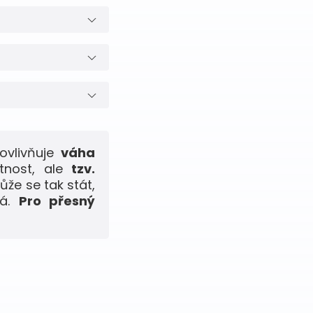
ovlivňuje
váha
tnost, ale
tzv.
ůže se tak stát,
ná.
Pro přesný