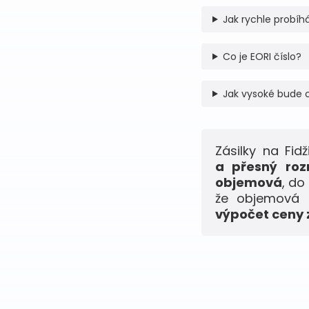
Jak rychle probíhá
Co je EORI číslo?
Jak vysoké bude 
Zásilky na Fi
a přesný roz
objemová
, do
že objemová h
výpočet ceny z