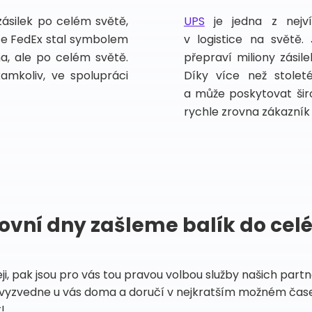
zásilek po celém světě,
UPS
je jedna z nejv
vce FedEx stal symbolem
v logistice na světě.
ma, ale po celém světě.
přepraví miliony zási
kamkoliv, ve spolupráci
Díky více než stoleté
a může poskytovat širo
rychle zrovna zákazník 
ovní dny zašleme balík do cel
eji, pak jsou pro vás tou pravou volbou služby našich par
vyzvedne u vás doma a doručí v nejkratším možném čase
!