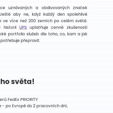
íce uznávaných a obdivovaných značek
 Ještě aby ne, když každý den spolehlivě
lek ve více než 200 zemích po celém světě.
 historii
UPS
uplatňuje cenné zkušenosti
ké portfolio služeb dle toho, co, kam a jak
potřebuje přepravit.
ého světa!
tnerů FedEx PRIORITY
 - po Evropě do 2 pracovních dní,