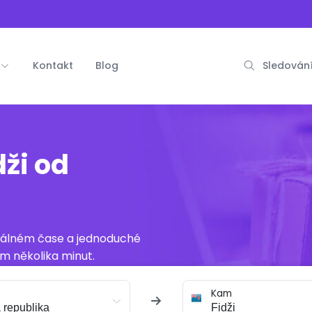
Kontakt
Blog
Sledování
dži od
reálném čase a jednoduché
m několika minut.
Kam