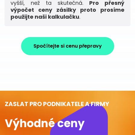
vyšší, než ta skutečná.
Pro přesný
výpočet ceny zásilky proto prosíme
použijte naši kalkulačku
.
Spočítejte si cenu přepravy
ZASLAT PRO PODNIKATELE A FIRMY
Výhodné ceny