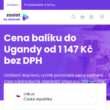
Osobní
Podnikatelé a firmy
Cena balíku do
Ugandy od 1 147 Kč
bez DPH
Oblíbení dopravci, rychlé porovnání cen v reálném
čase a jednoduché objednání přepravy. Vše vyřídíte
online během několika minut.
Odkud