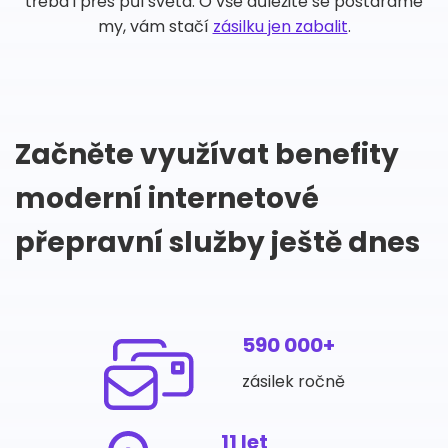
třeba i přes půl světa. O vše důležité se postaráme
my, vám stačí
zásilku jen zabalit
.
Začněte využívat benefity
moderní internetové
přepravní služby ještě dnes
590 000+
zásilek ročně
11 let