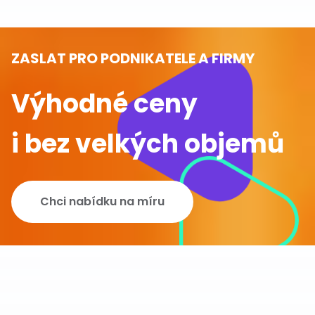
ZASLAT PRO PODNIKATELE A FIRMY
Výhodné ceny
i bez velkých objemů
Chci nabídku na míru