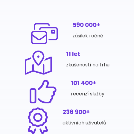
590 000+
zásilek ročně
11 let
zkušeností na trhu
101 400+
recenzí služby
236 900+
aktivních uživatelů