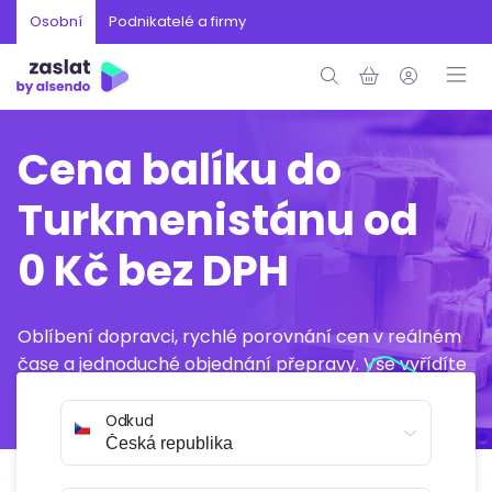
Osobní
Podnikatelé a firmy
Cena balíku do
Turkmenistánu od
0 Kč bez DPH
Oblíbení dopravci, rychlé porovnání cen v reálném
čase a jednoduché objednání přepravy. Vše vyřídíte
online během několika minut.
Odkud