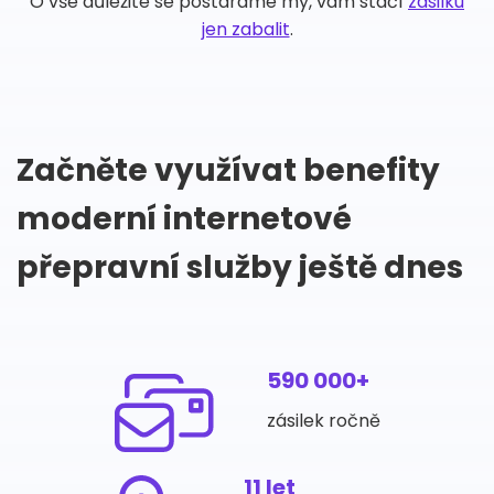
O vše důležité se postaráme my, vám stačí
zásilku
jen zabalit
.
Začněte využívat benefity
moderní internetové
přepravní služby ještě dnes
590 000+
zásilek ročně
11 let