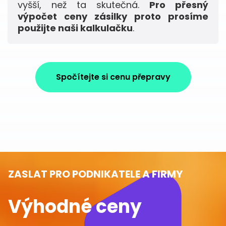
vyšší, než ta skutečná.
Pro přesný
výpočet ceny zásilky proto prosíme
použijte naši kalkulačku
.
Spočítejte si cenu přepravy
ZASLAT PRO PODNIKATELE A FIRMY
Výhodné ceny