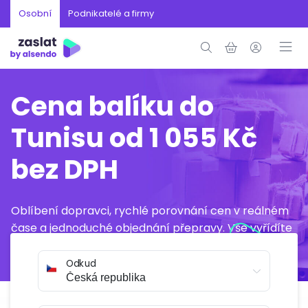
Osobní
Podnikatelé a firmy
Cena balíku do
Tunisu od 1 055 Kč
bez DPH
Oblíbení dopravci, rychlé porovnání cen v reálném
čase a jednoduché objednání přepravy. Vše vyřídíte
online během několika minut.
Odkud