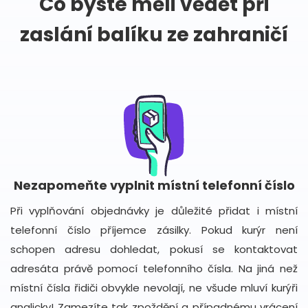
Co byste měli vědět při
zaslání balíku ze zahraničí
Nezapomeňte vyplnit místní telefonní číslo
Při vyplňování objednávky je důležité přidat i místní
telefonní číslo příjemce zásilky. Pokud kurýr není
schopen adresu dohledat, pokusí se kontaktovat
adresáta právě pomocí telefonního čísla. Na jiná než
místní čísla řidiči obvykle nevolají, ne všude mluví kurýři
anglicky! Zamezíte tak zpoždění a případnému vrácení