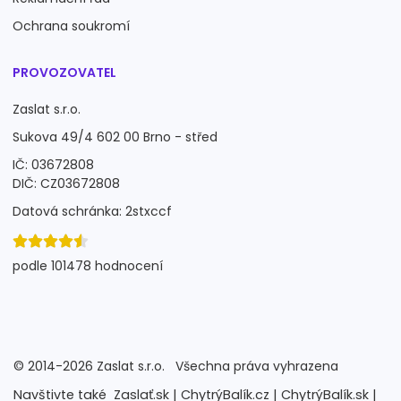
Ochrana soukromí
PROVOZOVATEL
Zaslat s.r.o.
Sukova 49/4 602 00 Brno - střed
IČ: 03672808
DIČ: CZ03672808
Datová schránka: 2stxccf
podle 101478 hodnocení
©
2014-2026
Zaslat s.r.o.
Všechna práva vyhrazena
Navštivte také
Zaslať.sk |
ChytrýBalík.cz |
ChytrýBalík.sk |