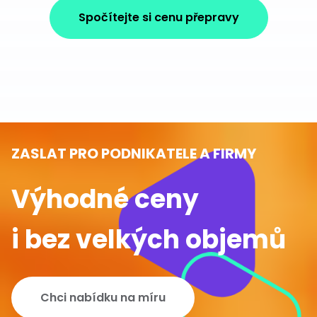
Spočítejte si cenu přepravy
ZASLAT PRO PODNIKATELE A FIRMY
Výhodné ceny
i bez velkých objemů
Chci nabídku na míru