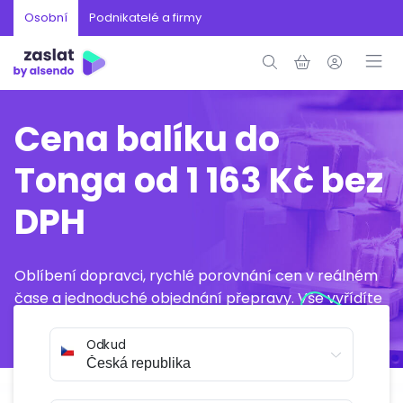
Osobní
Podnikatelé a firmy
Cena balíku do
Tonga od 1 163 Kč bez
DPH
Oblíbení dopravci, rychlé porovnání cen v reálném
čase a jednoduché objednání přepravy. Vše vyřídíte
online během několika minut.
Odkud