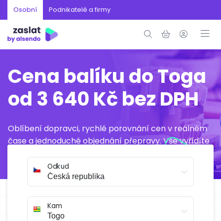
Osobní
Podnikatelé a firmy
Cena balíku do Toga
od 3 640 Kč bez DPH
Oblíbení dopravci, rychlé porovnání cen v reálném
čase a jednoduché objednání přepravy. Vše vyřídíte
online během několika minut.
Odkud
Kam