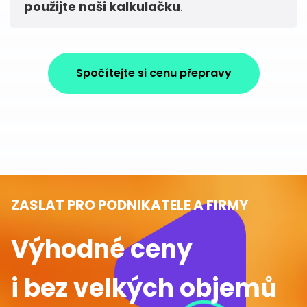
použijte naši kalkulačku
.
Spočítejte si cenu přepravy
ZASLAT PRO PODNIKATELE A FIRMY
Výhodné ceny
i bez velkých objemů