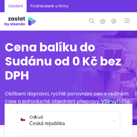
Osobní
Podnikatelé a firmy
Cena balíku do
Sudánu od 0 Kč bez
DPH
Oblíbení dopravci, rychlé porovnání cen v reálném
čase a jednoduché objednání přepravy. Vše vyřídíte
online během několika minut.
Odkud