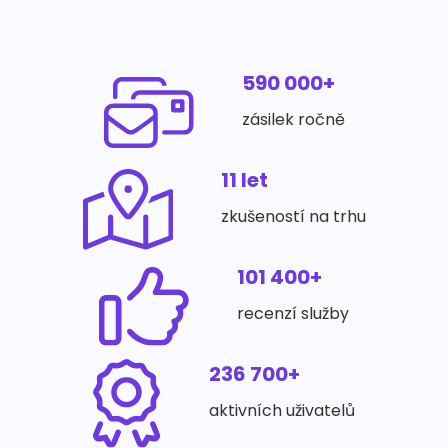
590 000+
zásilek ročně
11 let
zkušeností na trhu
101 400+
recenzí služby
236 700+
aktivních uživatelů