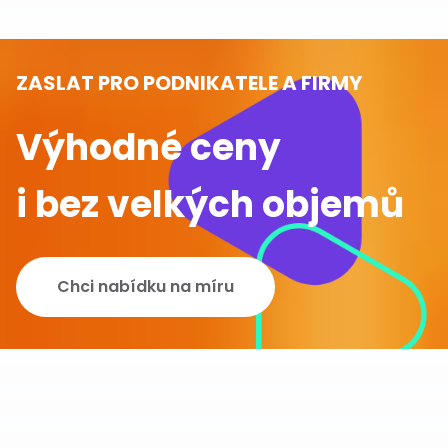
ZASLAT PRO PODNIKATELE A FIRMY
Výhodné ceny
i bez velkých objemů
Chci nabídku na míru