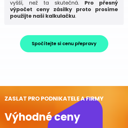
vyšší, než ta skutečná.
Pro přesný
výpočet ceny zásilky proto prosíme
použijte naši kalkulačku
.
Spočítejte si cenu přepravy
ZASLAT PRO PODNIKATELE A FIRMY
Výhodné ceny