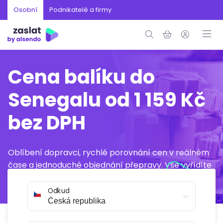
Osobní
Podnikatelé a firmy
Cena balíku do
Senegalu od 1 159 Kč
bez DPH
Oblíbení dopravci, rychlé porovnání cen v reálném
čase a jednoduché objednání přepravy. Vše vyřídíte
online během několika minut.
Odkud