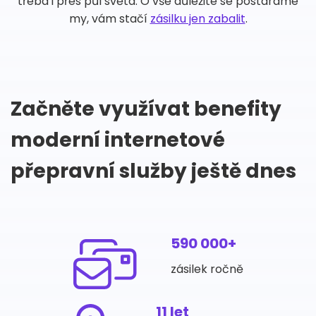
třeba i přes půl světa. O vše důležité se postaráme
my, vám stačí
zásilku jen zabalit
.
Začněte využívat benefity
moderní internetové
přepravní služby ještě dnes
590 000+
zásilek ročně
11 let