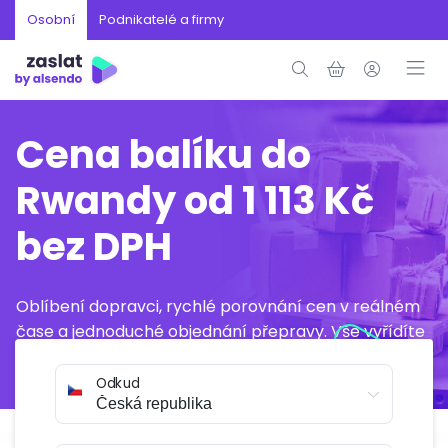
Osobní
Podnikatelé a firmy
Cena balíku do
Rwandy od 1 113 Kč
bez DPH
Oblíbení dopravci, rychlé porovnání cen v reálném
čase a jednoduché objednání přepravy. Vše vyřídíte
online během několika minut.
Odkud