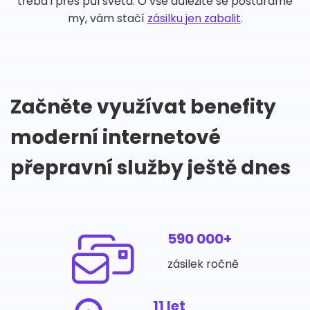
třeba i přes půl světa. O vše důležité se postaráme
my, vám stačí
zásilku jen zabalit
.
Začněte využívat benefity
moderní internetové
přepravní služby ještě dnes
590 000+
zásilek ročně
11 let