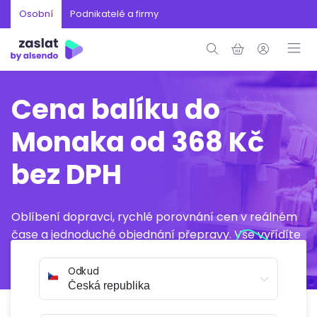
Osobní
Podnikatelé a firmy
Cena balíku do
Monaka od 368 Kč
bez DPH
Oblíbení dopravci, rychlé porovnání cen v reálném
čase a jednoduché objednání přepravy. Vše vyřídíte
online během několika minut.
Odkud