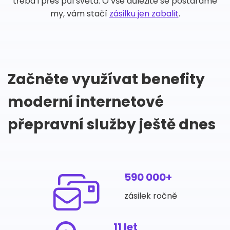
třeba i přes půl světa. O vše důležité se postaráme
my, vám stačí
zásilku jen zabalit
.
Začněte využívat benefity
moderní internetové
přepravní služby ještě dnes
590 000+
zásilek ročně
11 let