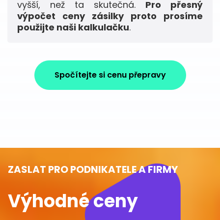
vyšší, než ta skutečná.
Pro přesný
výpočet ceny zásilky proto prosíme
použijte naši kalkulačku
.
Spočítejte si cenu přepravy
ZASLAT PRO PODNIKATELE A FIRMY
Výhodné ceny