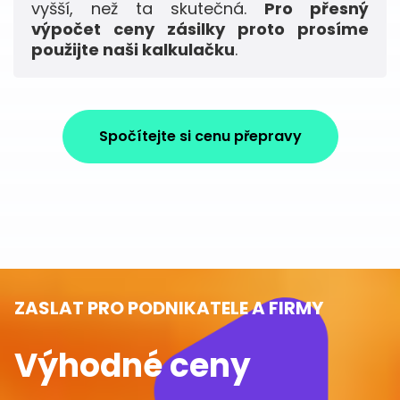
vyšší, než ta skutečná.
Pro přesný
výpočet ceny zásilky proto prosíme
použijte naši kalkulačku
.
Spočítejte si cenu přepravy
ZASLAT PRO PODNIKATELE A FIRMY
Výhodné ceny