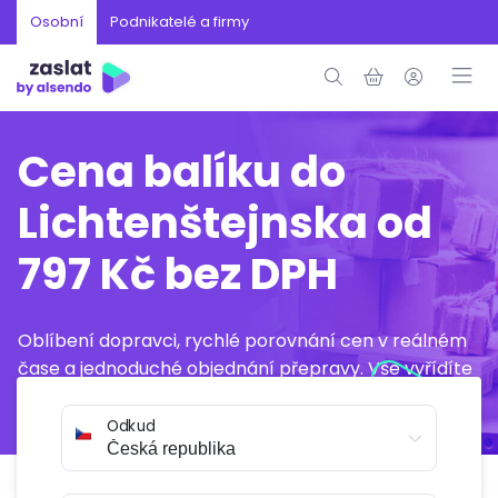
Osobní
Podnikatelé a firmy
Cena balíku do
Lichtenštejnska od
797 Kč bez DPH
Oblíbení dopravci, rychlé porovnání cen v reálném
čase a jednoduché objednání přepravy. Vše vyřídíte
online během několika minut.
Odkud