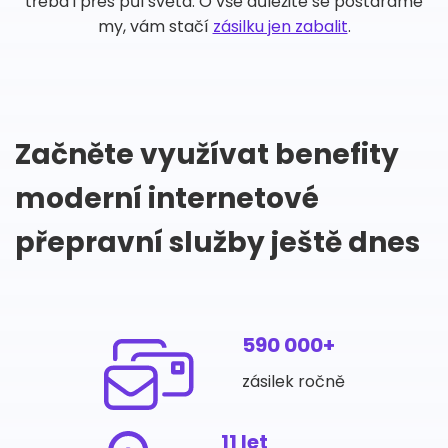
třeba i přes půl světa. O vše důležité se postaráme
my, vám stačí
zásilku jen zabalit
.
Začněte využívat benefity
moderní internetové
přepravní služby ještě dnes
590 000+
zásilek ročně
11 let