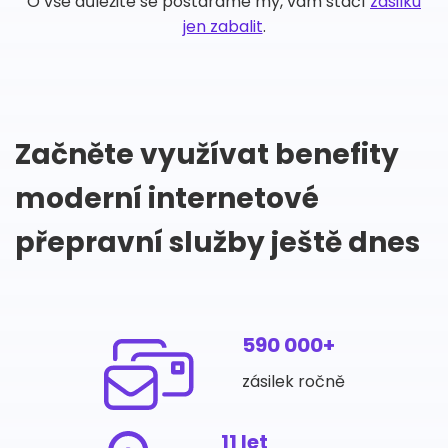
O vše důležité se postaráme my, vám stačí
zásilku
jen zabalit
.
Začněte využívat benefity
moderní internetové
přepravní služby ještě dnes
590 000+
zásilek ročně
11 let