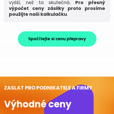
vyšší, než ta skutečná.
Pro přesný
výpočet ceny zásilky proto prosíme
použijte naši kalkulačku
.
Spočítejte si cenu přepravy
ZASLAT PRO PODNIKATELE A FIRMY
Výhodné ceny