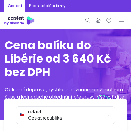
Osobní
Podnikatelé a firmy
Cena balíku do
Libérie od 3 640 Kč
bez DPH
Oblíbení dopravci, rychlé porovnání cen v reálném
čase a jednoduché objednání přepravy. Vše vyřídíte
online během několika minut.
Odkud