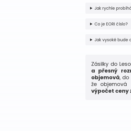
Jak rychle probíhá
Co je EORI číslo?
Jak vysoké bude 
Zásilky do Le
a přesný roz
objemová
, do
že objemová h
výpočet ceny z