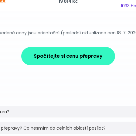
19 014 Kč
1033 H
vedené ceny jsou orientační (poslední aktualizace cen 18. 7. 202
Spočítejte si cenu přepravy
tura?
 přepravy? Co nesmím do celních oblastí posílat?