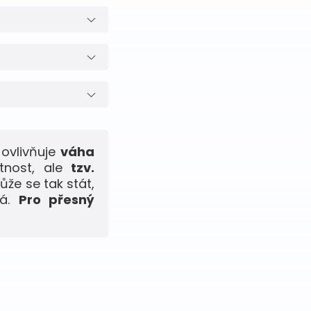
ovlivňuje
váha
tnost, ale
tzv.
ůže se tak stát,
ná.
Pro přesný