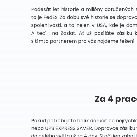
Padesát let historie a milióny doručených 
to je FedEx. Za dobu své historie se dopra
spolehlivosti, a to nejen v USA, kde je do
A teď i na Zaslat. Ať už posíláte zásilku 
s tímto partnerem pro vás najdeme řešení.
Za 4 prac
Pokud potřebujete balík doručit co nejrychl
nebo UPS EXPRESS SAVER. Dopravce zásilku 
do celého světa už za 4 dny. Stačí jen zabalit