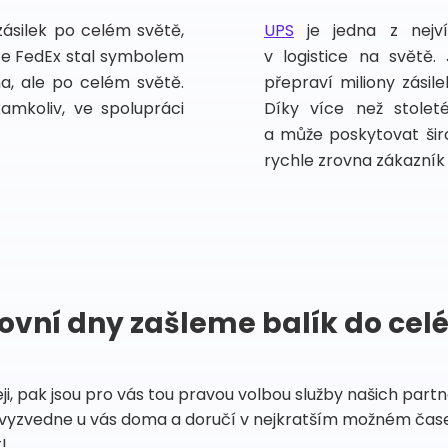
zásilek po celém světě,
UPS
je jedna z nejv
vce FedEx stal symbolem
v logistice na světě.
ma, ale po celém světě.
přepraví miliony zási
kamkoliv, ve spolupráci
Díky více než stoleté
a může poskytovat širo
rychle zrovna zákazník 
ovní dny zašleme balík do cel
eji, pak jsou pro vás tou pravou volbou služby našich par
vyzvedne u vás doma a doručí v nejkratším možném čase
!