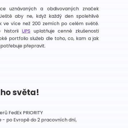
íce uznávaných a obdivovaných značek
 Ještě aby ne, když každý den spolehlivě
lek ve více než 200 zemích po celém světě.
 historii
UPS
uplatňuje cenné zkušenosti
ké portfolio služeb dle toho, co, kam a jak
potřebuje přepravit.
ého světa!
tnerů FedEx PRIORITY
 - po Evropě do 2 pracovních dní,