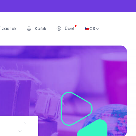
 zásilek
Košík
Účet
CS