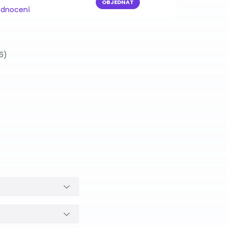
OBJEDNAT
odnocení
6)