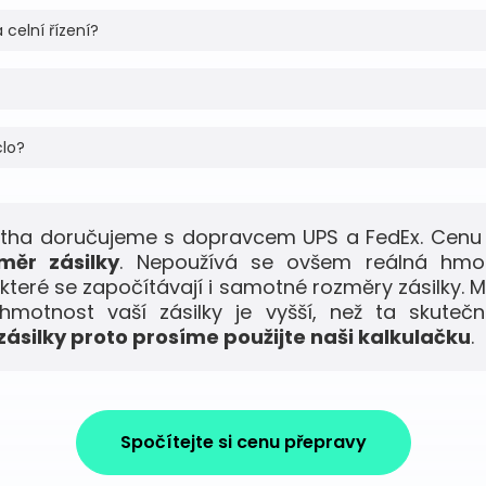
 celní řízení?
clo?
sotha doručujeme s dopravcem UPS a FedEx. Cenu 
měr zásilky
. Nepoužívá se ovšem reálná hmo
 které se započítávají i samotné rozměry zásilky. M
motnost vaší zásilky je vyšší, než ta skuteč
ásilky proto prosíme použijte naši kalkulačku
.
Spočítejte si cenu přepravy