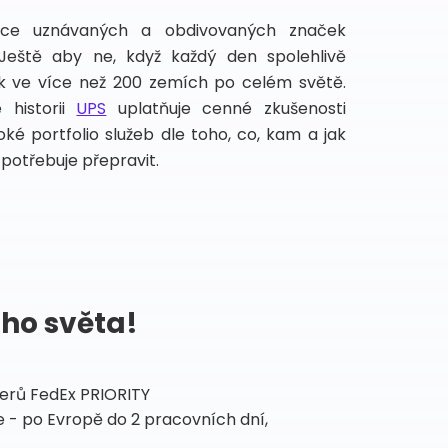
íce uznávaných a obdivovaných značek
 Ještě aby ne, když každý den spolehlivě
lek ve více než 200 zemích po celém světě.
 historii
UPS
uplatňuje cenné zkušenosti
ké portfolio služeb dle toho, co, kam a jak
potřebuje přepravit.
ého světa!
tnerů FedEx PRIORITY
 - po Evropě do 2 pracovních dní,