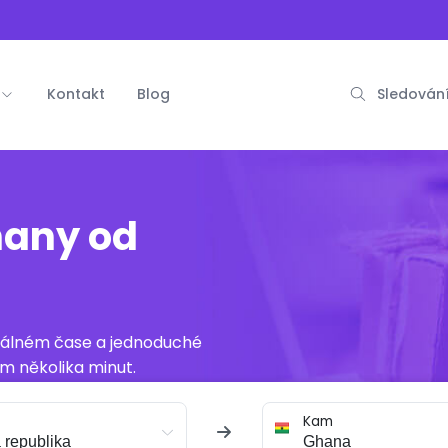
Kontakt
Blog
Sledování
hany od
reálném čase a jednoduché
m několika minut.
Kam