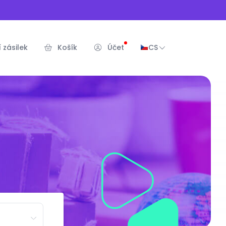
 zásilek
Košík
Účet
CS