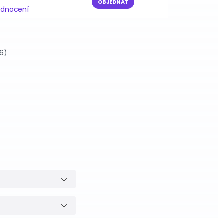
OBJEDNAT
odnocení
26)