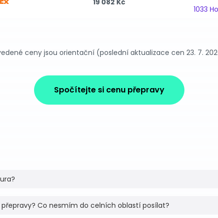
19 082 Kč
1033 H
edené ceny jsou orientační (poslední aktualizace cen 23. 7. 20
Spočítejte si cenu přepravy
tura?
 přepravy? Co nesmím do celních oblastí posílat?