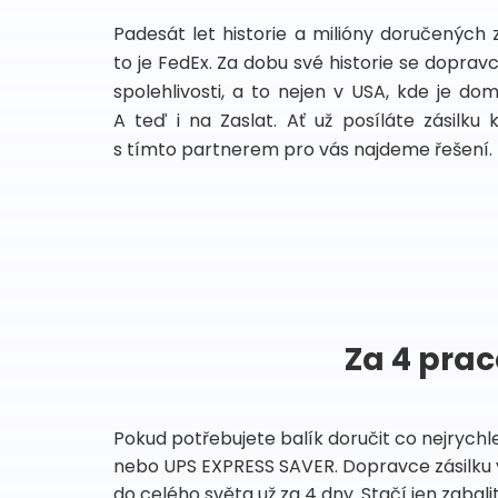
Padesát let historie a milióny doručených 
to je FedEx. Za dobu své historie se dopra
spolehlivosti, a to nejen v USA, kde je do
A teď i na Zaslat. Ať už posíláte zásilku 
s tímto partnerem pro vás najdeme řešení.
Za 4 prac
Pokud potřebujete balík doručit co nejrychl
nebo UPS EXPRESS SAVER. Dopravce zásilku 
do celého světa už za 4 dny. Stačí jen zabalit