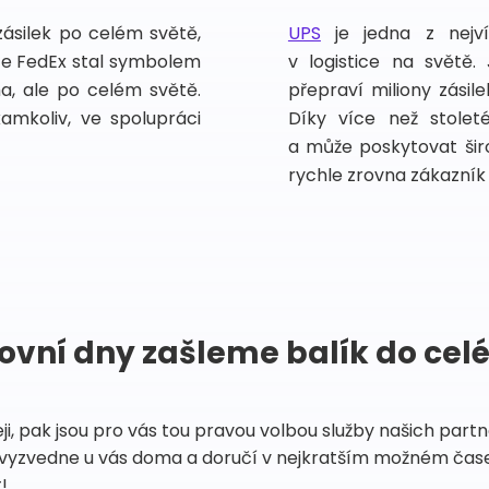
zásilek po celém světě,
UPS
je jedna z nejv
vce FedEx stal symbolem
v logistice na světě.
ma, ale po celém světě.
přepraví miliony zási
kamkoliv, ve spolupráci
Díky více než stoleté
a může poskytovat širo
rychle zrovna zákazník 
ovní dny zašleme balík do cel
eji, pak jsou pro vás tou pravou volbou služby našich par
vyzvedne u vás doma a doručí v nejkratším možném čase
!