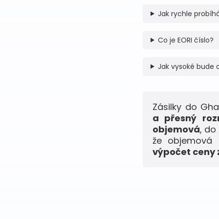
Jak rychle probíhá
Co je EORI číslo?
Jak vysoké bude 
Zásilky do Gh
a přesný roz
objemová
, do
že objemová h
výpočet ceny z