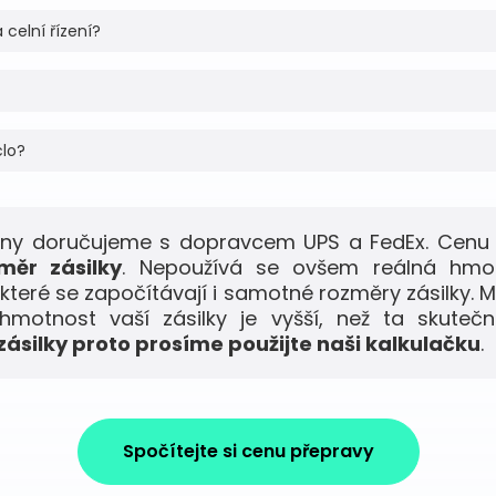
 celní řízení?
clo?
any doručujeme s dopravcem UPS a FedEx. Cenu 
měr zásilky
. Nepoužívá se ovšem reálná hmo
 které se započítávají i samotné rozměry zásilky. M
motnost vaší zásilky je vyšší, než ta skuteč
ásilky proto prosíme použijte naši kalkulačku
.
Spočítejte si cenu přepravy