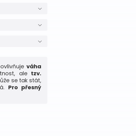
ovlivňuje
váha
tnost, ale
tzv.
ůže se tak stát,
ná.
Pro přesný