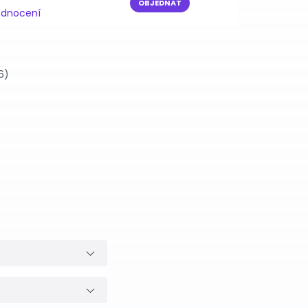
OBJEDNAT
odnocení
6)