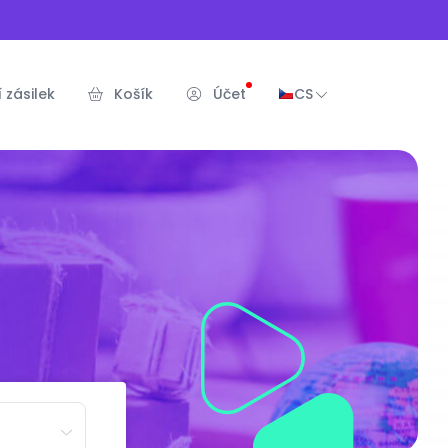
 zásilek
Košík
Účet
CS