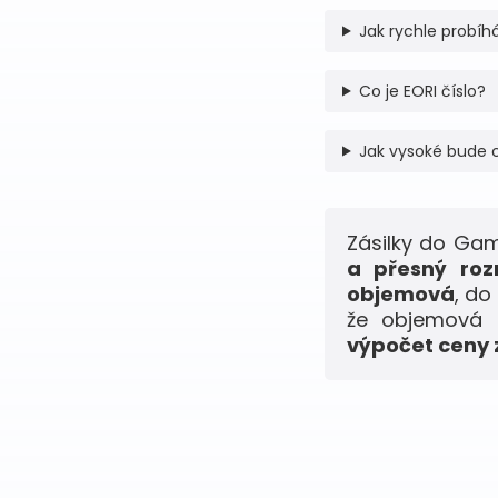
Jak rychle probíhá
Co je EORI číslo?
Jak vysoké bude 
Zásilky do Ga
a přesný roz
objemová
, do
že objemová h
výpočet ceny z