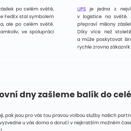
zásilek po celém světě,
UPS
je jedna z nejv
vce FedEx stal symbolem
v logistice na světě.
ma, ale po celém světě.
přepraví miliony zási
kamkoliv, ve spolupráci
Díky více než stoleté
a může poskytovat širo
rychle zrovna zákazník 
ovní dny zašleme balík do cel
eji, pak jsou pro vás tou pravou volbou služby našich par
vyzvedne u vás doma a doručí v nejkratším možném čase
!