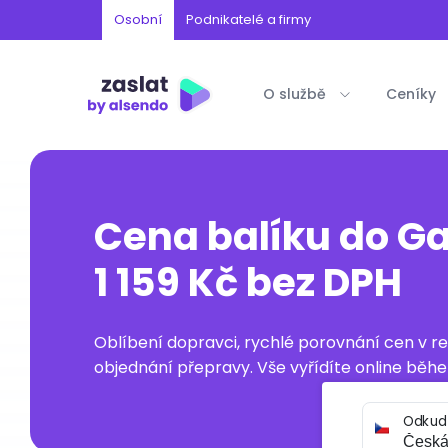
Osobní
Podnikatelé a firmy
O službě
Ceníky
Cena balíku do G
1 159 Kč bez DPH
Oblíbení dopravci, rychlé porovnání cen v 
objednání přepravy. Vše vyřídíte online běhe
Odkud