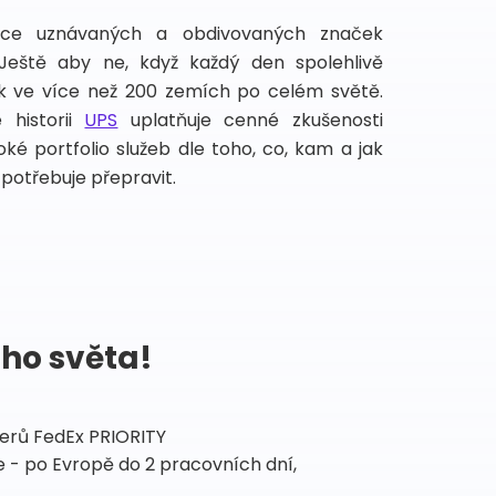
íce uznávaných a obdivovaných značek
 Ještě aby ne, když každý den spolehlivě
lek ve více než 200 zemích po celém světě.
 historii
UPS
uplatňuje cenné zkušenosti
ké portfolio služeb dle toho, co, kam a jak
potřebuje přepravit.
ého světa!
tnerů FedEx PRIORITY
 - po Evropě do 2 pracovních dní,