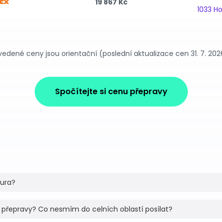
19 867 Kč
1033 H
vedené ceny jsou orientační (poslední aktualizace cen 31. 7. 202
Spočítejte si cenu přepravy
tura?
 přepravy? Co nesmím do celních oblastí posílat?