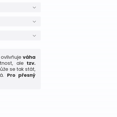
ovlivňuje
váha
tnost, ale
tzv.
ůže se tak stát,
ná.
Pro přesný