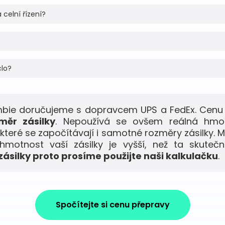
 celní řízení?
clo?
mbie doručujeme s dopravcem UPS a FedEx. Cenu 
měr zásilky
. Nepoužívá se ovšem reálná hmo
 které se započítávají i samotné rozměry zásilky. M
motnost vaší zásilky je vyšší, než ta skuteč
ásilky proto prosíme použijte naši kalkulačku
.
Spočítejte si cenu přepravy