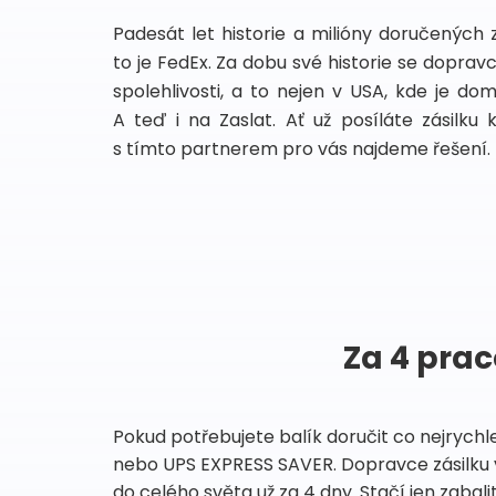
Padesát let historie a milióny doručených 
to je FedEx. Za dobu své historie se dopra
spolehlivosti, a to nejen v USA, kde je do
A teď i na Zaslat. Ať už posíláte zásilku 
s tímto partnerem pro vás najdeme řešení.
Za 4 prac
Pokud potřebujete balík doručit co nejrychl
nebo UPS EXPRESS SAVER. Dopravce zásilku 
do celého světa už za 4 dny. Stačí jen zabalit