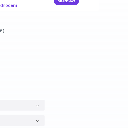
OBJEDNAT
odnocení
26)