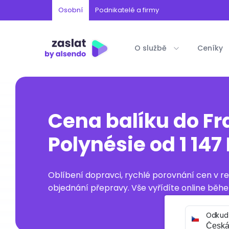
Osobní
Podnikatelé a firmy
O službě
Ceníky
Cena balíku do F
Polynésie od 1 147
Oblíbení dopravci, rychlé porovnání cen v 
objednání přepravy. Vše vyřídíte online běhe
Odkud