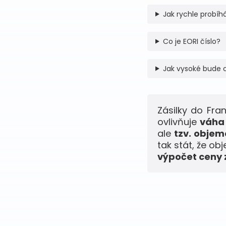
Jak rychle probíhá
Co je EORI číslo?
Jak vysoké bude 
Zásilky do Fr
ovlivňuje
váha 
ale
tzv. obje
tak stát, že ob
výpočet ceny z