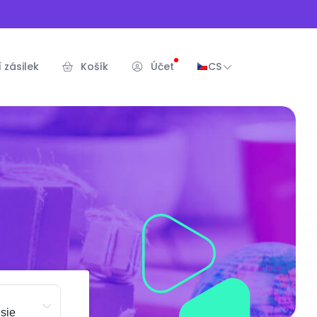
 zásilek
Košík
Účet
CS