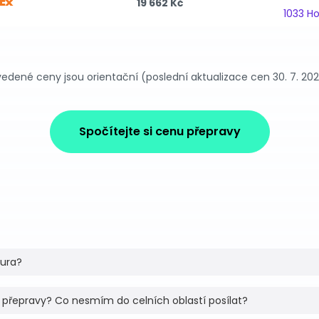
19 662 Kč
1033 H
edené ceny jsou orientační (poslední aktualizace cen 30. 7. 20
Spočítejte si cenu přepravy
tura?
 přepravy? Co nesmím do celních oblastí posílat?