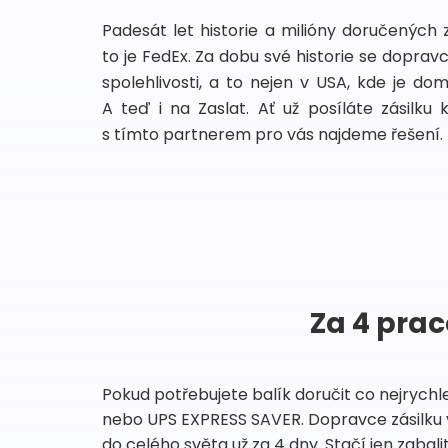
Padesát let historie a milióny doručených 
to je FedEx. Za dobu své historie se dopra
spolehlivosti, a to nejen v USA, kde je do
A teď i na Zaslat. Ať už posíláte zásilku 
s tímto partnerem pro vás najdeme řešení.
Za 4 prac
Pokud potřebujete balík doručit co nejrychl
nebo UPS EXPRESS SAVER. Dopravce zásilku 
do celého světa už za 4 dny. Stačí jen zabalit