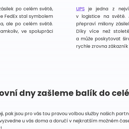
zásilek po celém světě,
UPS
je jedna z nejv
vce FedEx stal symbolem
v logistice na světě.
ma, ale po celém světě.
přepraví miliony zási
kamkoliv, ve spolupráci
Díky více než stoleté
a může poskytovat širo
rychle zrovna zákazník 
ovní dny zašleme balík do cel
eji, pak jsou pro vás tou pravou volbou služby našich par
vyzvedne u vás doma a doručí v nejkratším možném čase
!