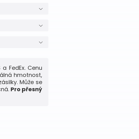
 a FedEx. Cenu
eálná hmotnost,
zásilky. Může se
čná.
Pro přesný