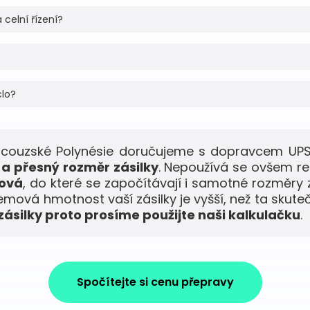
 celní řízení?
clo?
ancouzské Polynésie doručujeme s dopravcem UPS
a přesný rozměr zásilky
. Nepoužívá se ovšem r
mová
, do které se započítávají i samotné rozměry 
jemová hmotnost vaší zásilky je vyšší, než ta skute
ásilky proto prosíme použijte naši kalkulačku
.
Spočítejte si cenu přepravy