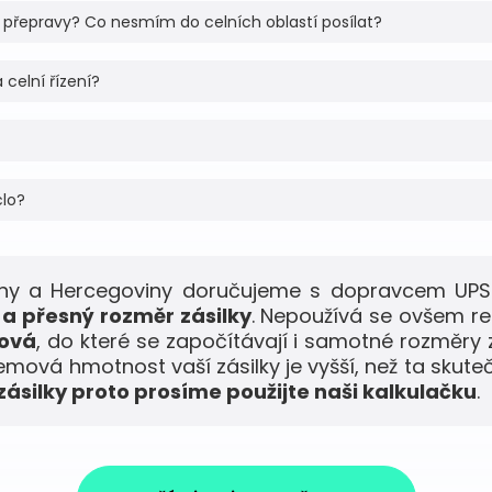
 přepravy? Co nesmím do celních oblastí posílat?
 celní řízení?
clo?
sny a Hercegoviny doručujeme s dopravcem UPS
a přesný rozměr zásilky
. Nepoužívá se ovšem r
mová
, do které se započítávají i samotné rozměry 
jemová hmotnost vaší zásilky je vyšší, než ta skute
ásilky proto prosíme použijte naši kalkulačku
.