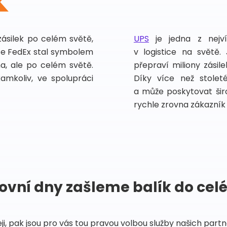
zásilek po celém světě,
UPS
je jedna z nejv
vce FedEx stal symbolem
v logistice na světě.
ma, ale po celém světě.
přepraví miliony zási
kamkoliv, ve spolupráci
Díky více než stoleté
a může poskytovat širo
rychle zrovna zákazník 
ovní dny zašleme balík do cel
eji, pak jsou pro vás tou pravou volbou služby našich par