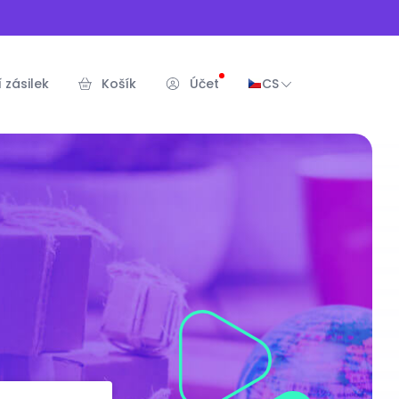
 zásilek
Košík
Účet
CS