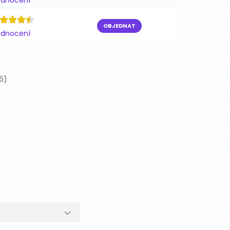
odnocení
OBJEDNAT
odnocení
6)