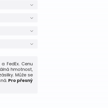
 a FedEx. Cenu
eálná hmotnost,
zásilky. Může se
čná.
Pro přesný