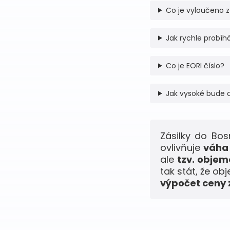
Co je vyloučeno z
Jak rychle probíhá
Co je EORI číslo?
Jak vysoké bude 
Zásilky do Bo
ovlivňuje
váha 
ale
tzv. obje
tak stát, že ob
výpočet ceny z