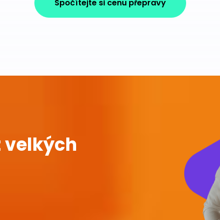
Spočítejte si cenu přepravy
 velkých