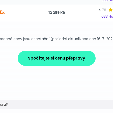
1033 H
4.78
12 289 Kč
1033 H
vedené ceny jsou orientační (poslední aktualizace cen 16. 7. 202
Spočítejte si cenu přepravy
tura?